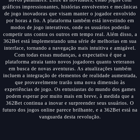
gráficos impressionantes, histórias envolventes e mecânicas
de jogo inovadoras que visam manter o jogador envolvido
por horas a fio. A plataforma também está investindo em
modos de jogo interativos, onde os usuários poderão
competir uns contra os outros em tempo real. Além disso, a
362Bet está implementando uma série de melhorias em sua
interface, tornando a navegação mais intuitiva e amigável.
Com todas essas mudanças, a expectativa é que a
plataforma atraia tanto novos jogadores quanto veteranos
em busca de novas aventuras. As atualizações também
incluem a integração de elementos de realidade aumentada,
que provavelmente trarão uma nova dimensão às
experiências de jogo. Os entusiastas do mundo dos games
podem esperar por muito mais em breve, à medida que a
362Bet continua a inovar e surpreender seus usuários. O
futuro dos jogos online parece brilhante, e a 362Bet está na
vanguarda desta revolução.