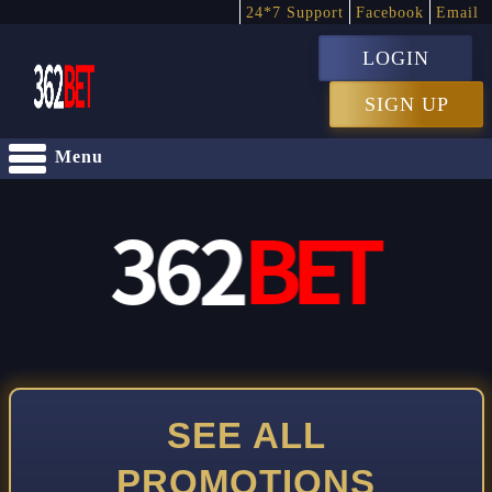
24*7 Support
Facebook
Email
LOGIN
SIGN UP
Menu
SEE ALL
PROMOTIONS