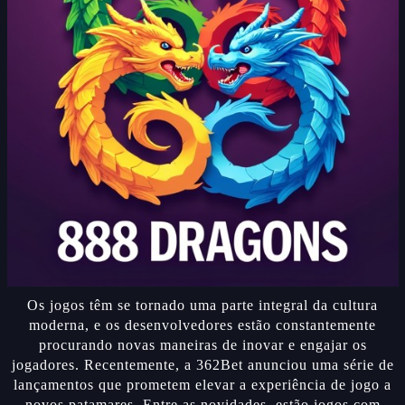
Os jogos têm se tornado uma parte integral da cultura
moderna, e os desenvolvedores estão constantemente
procurando novas maneiras de inovar e engajar os
jogadores. Recentemente, a 362Bet anunciou uma série de
lançamentos que prometem elevar a experiência de jogo a
novos patamares. Entre as novidades, estão jogos com