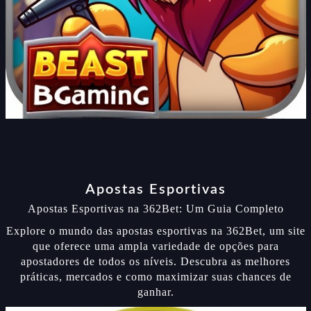
Apostas Esportivas
Apostas Esportivas na 362Bet: Um Guia Completo
Explore o mundo das apostas esportivas na 362Bet, um site
que oferece uma ampla variedade de opções para
apostadores de todos os níveis. Descubra as melhores
práticas, mercados e como maximizar suas chances de
ganhar.