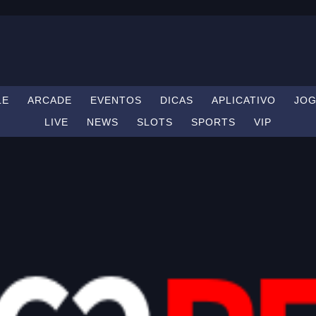
LE
ARCADE
EVENTOS
DICAS
APLICATIVO
JO
LIVE
NEWS
SLOTS
SPORTS
VIP