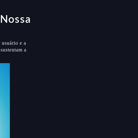
 Nossa
 usuário e a
 sustentam a