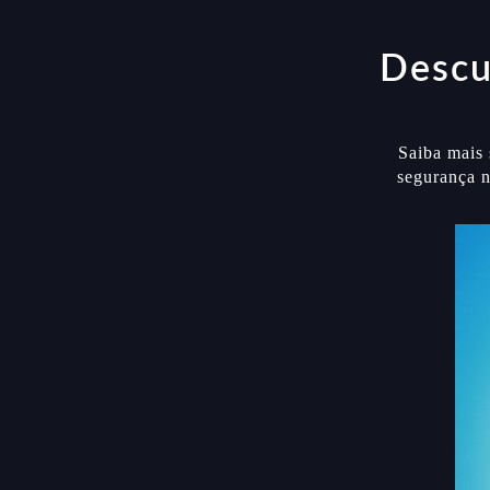
Descu
Saiba mais 
segurança n