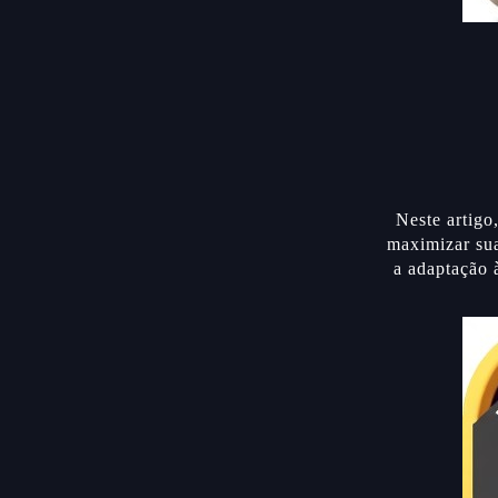
Neste artigo
maximizar sua
a adaptação 