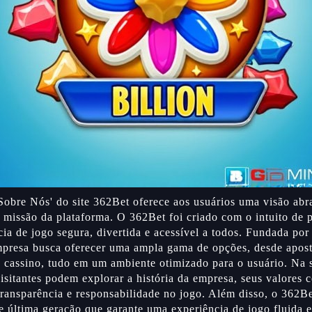
'Sobre Nós' do site 362Bet oferece aos usuários uma visão abr
e missão da plataforma. O 362Bet foi criado com o intuito de 
ia de jogo segura, divertida e acessível a todos. Fundada por 
mpresa busca oferecer uma ampla gama de opções, desde apost
e cassino, tudo em um ambiente otimizado para o usuário. Na 
isitantes podem explorar a história da empresa, seus valores c
transparência e responsabilidade no jogo. Além disso, o 362Be
e última geração que garante uma experiência de jogo fluida 