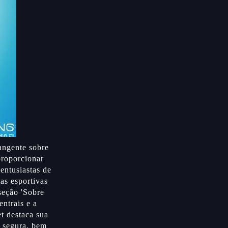
angente sobre
proporcionar
entusiastas de
as esportivas
seção 'Sobre
entrais e a
t destaca sua
e segura, bem