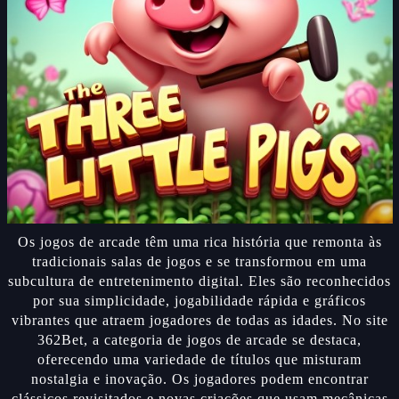
Os jogos de arcade têm uma rica história que remonta às
tradicionais salas de jogos e se transformou em uma
subcultura de entretenimento digital. Eles são reconhecidos
por sua simplicidade, jogabilidade rápida e gráficos
vibrantes que atraem jogadores de todas as idades. No site
362Bet, a categoria de jogos de arcade se destaca,
oferecendo uma variedade de títulos que misturam
nostalgia e inovação. Os jogadores podem encontrar
clássicos revisitados e novas criações que usam mecânicas