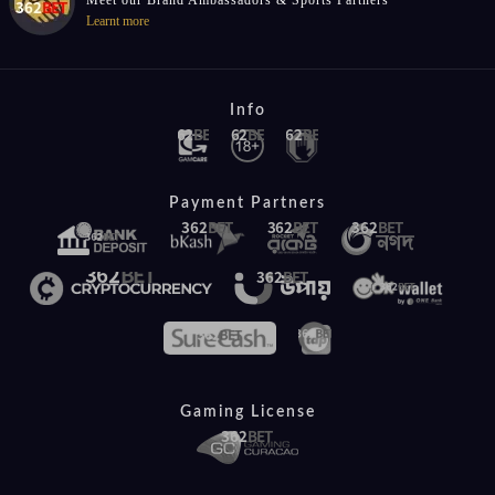
Learnt more
Info
Payment Partners
Gaming License