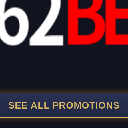
SEE ALL PROMOTIONS