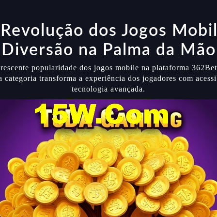
 Revolução dos Jogos Mobil
Diversão na Palma da Mão
crescente popularidade dos jogos mobile na plataforma 362Bet
 categoria transforma a experiência dos jogadores com acessi
tecnologia avançada.