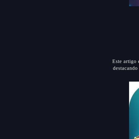
Este artigo
destacando 