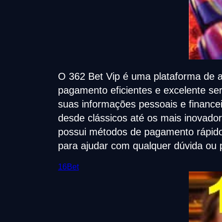
O 362 Bet Vip é uma plataforma de a
pagamento eficientes e excelente ser
suas informações pessoais e finance
desde clássicos até os mais inovador
possui métodos de pagamento rápidos 
para ajudar com qualquer dúvida ou p
16Bet