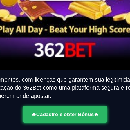
mentos, com licenças que garantem sua legitimid
utação do 362Bet como uma plataforma segura e re
lherem onde apostar.
🔥Cadastro e obter Bônus🔥