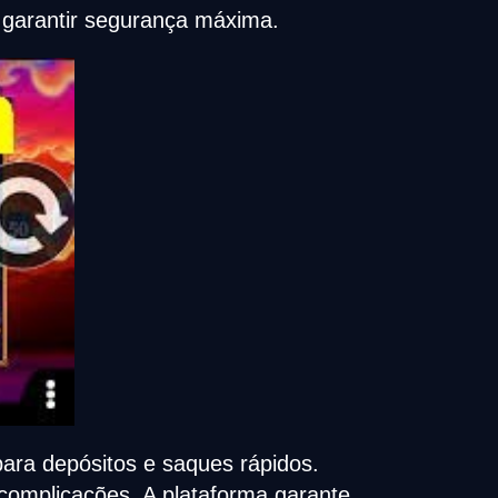
a garantir segurança máxima.
para depósitos e saques rápidos.
complicações. A plataforma garante