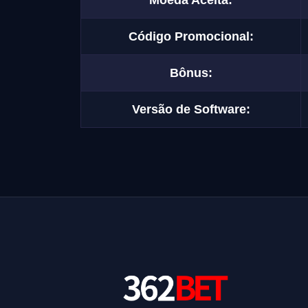
Moeda Aceita:
Código Promocional:
Bônus:
Versão de Software: