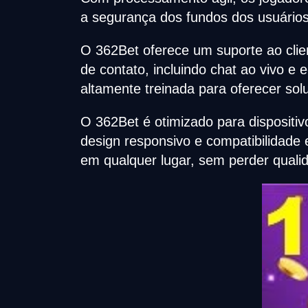
a segurança dos fundos dos usuários,
O 362Bet oferece um suporte ao clie
de contato, incluindo chat ao vivo e 
altamente treinada para oferecer sol
O 362Bet é otimizado para dispositi
design responsivo e compatibilidade 
em qualquer lugar, sem perder qual