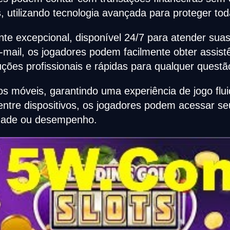
 utilizando tecnologia avançada para proteger to
nte excepcional, disponível 24/7 para atender sua
e-mail, os jogadores podem facilmente obter assist
uções profissionais e rápidas para qualquer quest
vos móveis, garantindo uma experiência de jogo fl
entre dispositivos, os jogadores podem acessar seu
idade ou desempenho.