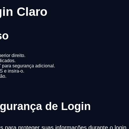
in Claro
so
erior direito.
dicados.
' para segurança adicional.
 e insira-o.
ção.
egurança de Login
ts para proteger suas informações durante o login.