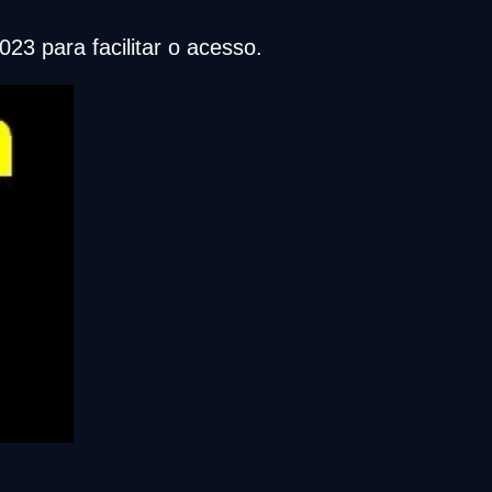
23 para facilitar o acesso.