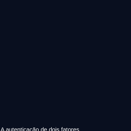
 A autenticação de dois fatores