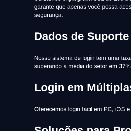
garante que apenas você possa acess
segurança.
Dados de Suporte
Nosso sistema de login tem uma ta
superando a média do setor em 37%
Login em Múltipla
Oferecemos login fácil em PC, iOS e 
Soluções para Pr