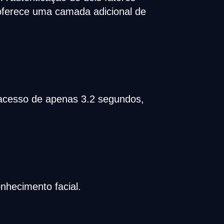
 oferece uma camada adicional de
acesso de apenas 3.2 segundos,
nhecimento facial.