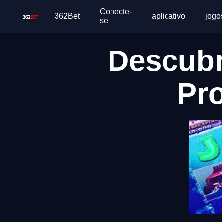
Conecte-
362Bet
aplicativo
jogo
se
Descubr
Pr