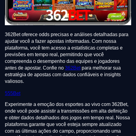
362Bet oferece odds precisas e análises detalhadas para
ajudar você a fazer apostas informadas. Com nossa
plataforma, você tem acesso a estatísticas completas e
previsões em tempo real, permitindo que você
compreenda o desempenho das equipes e jogadores
antes de apostar. Confie no
362Bet
para melhorar sua
estratégia de apostas com dados confiáveis e insights
valiosos.
555Bet
Experimente a emoção dos esportes ao vivo com 362Bet,
onde você pode assistir a transmissões em alta definição
e obter dados detalhados dos jogos em tempo real. Nossa
plataforma garante que você esteja sempre atualizado
com as últimas ações do campo, proporcionando uma