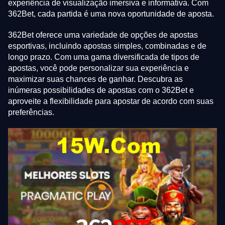
experiência de visualização imersiva e informativa. Com
362Bet, cada partida é uma nova oportunidade de aposta.
362Bet oferece uma variedade de opções de apostas
esportivas, incluindo apostas simples, combinadas e de
longo prazo. Com uma gama diversificada de tipos de
apostas, você pode personalizar sua experiência e
maximizar suas chances de ganhar. Descubra as
inúmeras possibilidades de apostas com o 362Bet e
aproveite a flexibilidade para apostar de acordo com suas
preferências.