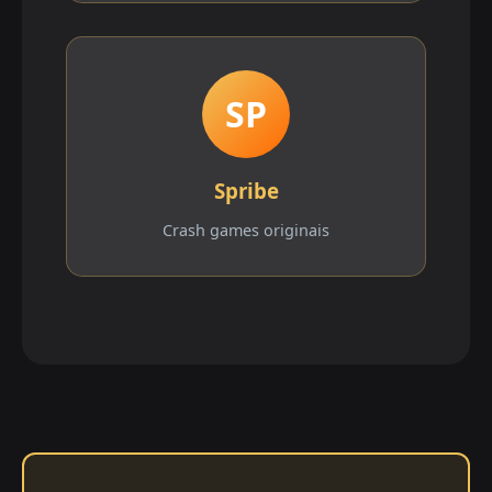
SP
Spribe
Crash games originais