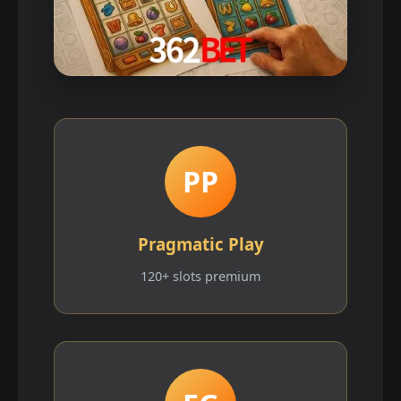
PP
Pragmatic Play
120+ slots premium