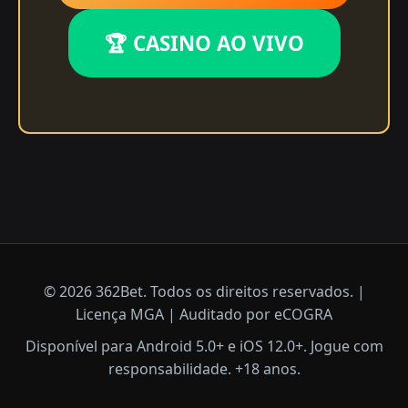
🏆 CASINO AO VIVO
© 2026 362Bet. Todos os direitos reservados. |
Licença MGA | Auditado por eCOGRA
Disponível para Android 5.0+ e iOS 12.0+. Jogue com
responsabilidade. +18 anos.