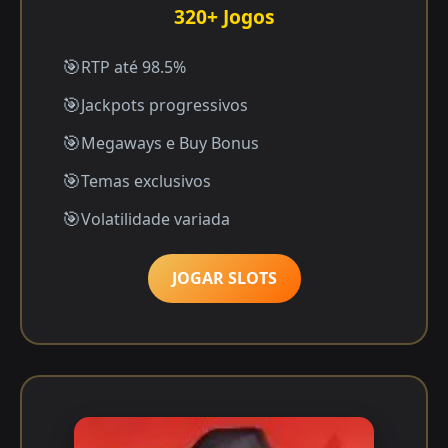
320+ Jogos
RTP até 98.5%
Jackpots progressivos
Megaways e Buy Bonus
Temas exclusivos
Volatilidade variada
JOGAR SLOTS