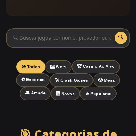
🔍
🏆 Casino Ao Vivo
🎯 Todos
🎰 Slots
⚽ Esportes
🚀 Crash Games
🎲 Mesa
🎮 Arcade
🔥 Populares
🆕 Novos
🎯 Categorias de