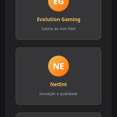
EG
Evolution Gaming
Casino ao vivo líder
NE
NetEnt
Inovação e qualidade