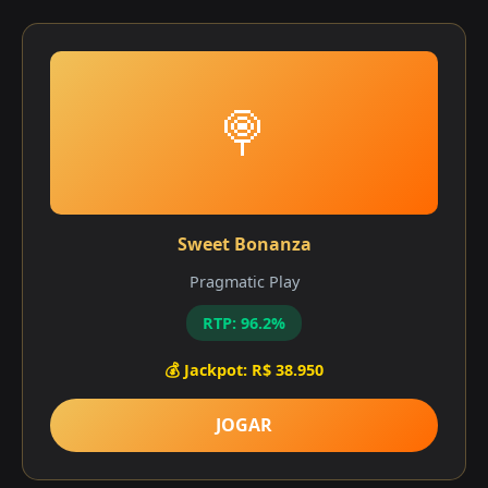
🍭
Sweet Bonanza
Pragmatic Play
RTP: 96.2%
💰 Jackpot: R$ 38.950
JOGAR