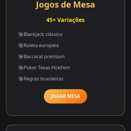
Jogos de Mesa
45+ Variações
Blackjack clássico
Roleta europeia
Baccarat premium
Poker Texas Hold'em
Regras brasileiras
JOGAR MESA