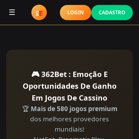
☰
LOGIN
CADASTRO
🎮 362Bet : Emoção E
Oportunidades De Ganho
Em Jogos De Cassino
🏆
Mais de 580 jogos premium
dos melhores provedores
mundiais!