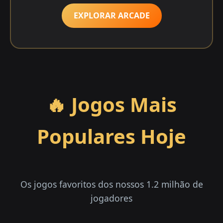
EXPLORAR ARCADE
🔥 Jogos Mais
Populares Hoje
Os jogos favoritos dos nossos 1.2 milhão de
jogadores