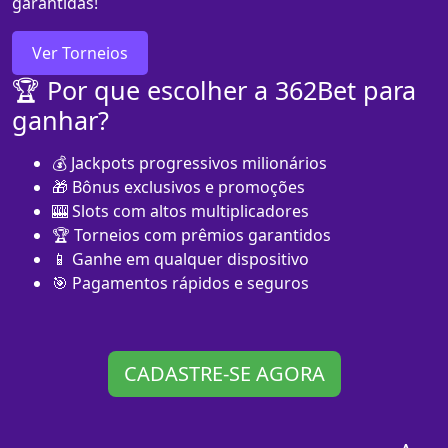
garantidas!
Ver Torneios
🏆 Por que escolher a 362Bet para
ganhar?
💰 Jackpots progressivos milionários
🎁 Bônus exclusivos e promoções
🎰 Slots com altos multiplicadores
🏆 Torneios com prêmios garantidos
📱 Ganhe em qualquer dispositivo
🎯 Pagamentos rápidos e seguros
CADASTRE-SE AGORA