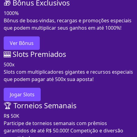
🎁 Bônus Exclusivos
1000%
Bônus de boas-vindas, recargas e promoções especiais
que podem multiplicar seus ganhos em até 1000%!
Ver Bônus
🎰 Slots Premiados
500x
Slots com multiplicadores gigantes e recursos especiais
que podem pagar até 500x sua aposta!
Jogar Slots
🏆 Torneios Semanais
R$ 50K
Participe de torneios semanais com prêmios
garantidos de até R$ 50.000! Competição e diversão