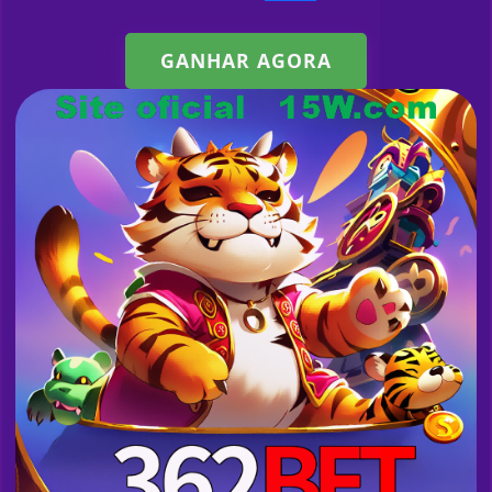
GANHAR AGORA